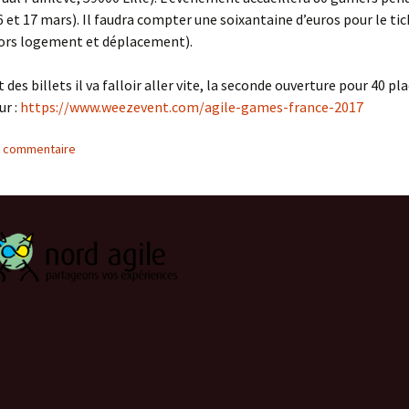
16 et 17 mars). Il faudra compter une soixantaine d’euros pour le ti
hors logement et déplacement).
 des billets il va falloir aller vite, la seconde ouverture pour 40 pl
r :
https://www.weezevent.com/agile-games-france-2017
n commentaire