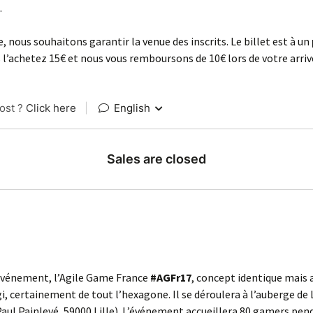
.
, nous souhaitons garantir la venue des inscrits. Le billet est à un
 l’achetez 15€ et nous vous remboursons de 10€ lors de votre arrivé
événement, l’Agile Game France
#AGFr17
, concept identique mais 
gi, certainement de tout l’hexagone. Il se déroulera à l’auberge de L
aul Painlevé, 59000 Lille). L’événement accueillera 80 gamers pen