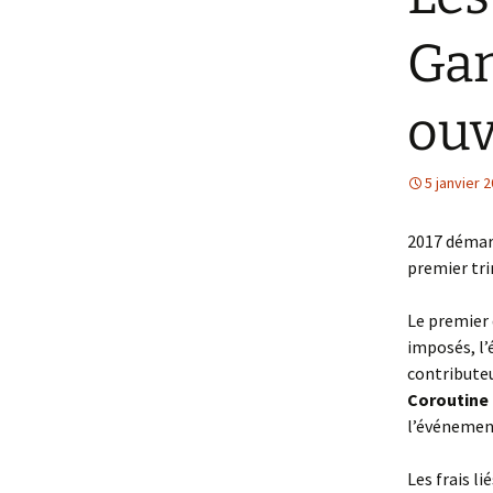
Gam
Agi’Lille 2026 – 
ouv
5 janvier 
2017 démarr
premier tri
Le premier d
imposés, l
contributeu
Coroutine
l’événemen
Les frais l