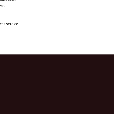
cket
aces sera ce