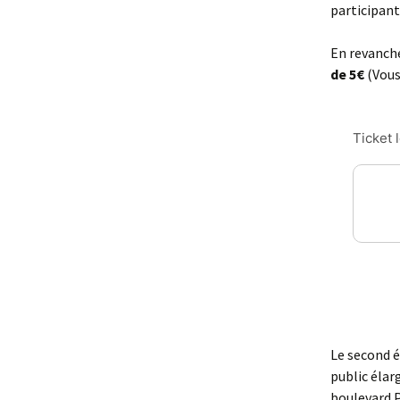
participant
En revanche
de 5€
(Vous
Le second 
public élar
boulevard P