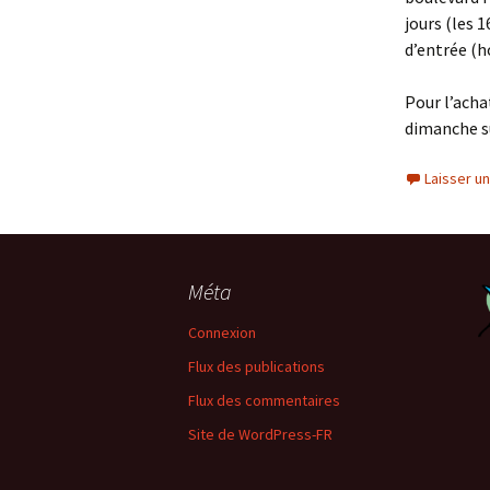
jours (les 
d’entrée (
Pour l’achat
dimanche su
Laisser u
Méta
Connexion
Flux des publications
Flux des commentaires
Site de WordPress-FR