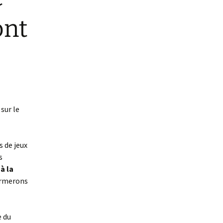
ont
sur le
s de jeux
s
à la
fermerons
e du