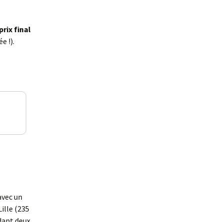
prix final
e !).
avec un
ille (235
dant deux