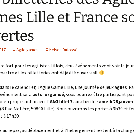
es Lille et France s
Accès
ertes
2017
Agile games
Nelson Dufossé
e fort pour les agilistes Lillois, deux événements vont voir le jour 
mestre et les billetteries ont déjà été ouvertes!!
ans le calendrier, l’Agile Game Lille, une journée de jeux agiles. Pa
’événement sera
auto-organisé
, vous pourrez être participant pui
r en proposant un jeu. L’
#AGLille17
aura lieu le
samedi 28 janvier 
(8 Rue Molière, 59800 Lille). Nous ouvrirons les portes à 9h30 et 
t à 17h30.
iés au repas, au déplacement et à l’hébergement restent à la charg