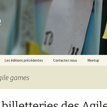
e
Les éditions précédentes
Contactez nous
Meetup
illetterie
Agile games
Speakers
 billetteries des Agil
Sponsors