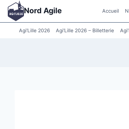
Aller
Nord Agile
Accueil
N
au
contenu
Agi’Lille 2026
Agi’Lille 2026 – Billetterie
Agi