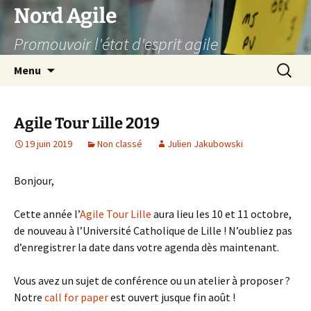
Aller
Nord Agile
au
Promouvoir l'état d'esprit agile
contenu
Recherc
Menu
Agile Tour Lille 2019
19 juin 2019
Non classé
Julien Jakubowski
Bonjour,
Cette année l’
Agile Tour Lille
aura lieu les 10 et 11 octobre,
de nouveau à l’Université Catholique de Lille ! N’oubliez pas
d’enregistrer la date dans votre agenda dès maintenant.
Vous avez un sujet de conférence ou un atelier à proposer ?
Notre
call for paper
est ouvert jusque fin août !