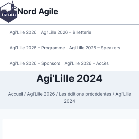
Aller
Nord Agile
au
contenu
Agi’Lille 2026
Agi’Lille 2026 – Billetterie
Agi’Lille 2026 – Programme
Agi’Lille 2026 – Speakers
Agi’Lille 2026 – Sponsors
Agi’Lille 2026 – Accès
Agi’Lille 2024
Accueil
/
Agi’Lille 2026
/
Les éditions précédentes
/
Agi’Lille
2024