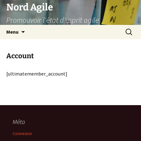
Aller
Nord Agile
au
Promouvoir l'état d'esprit agile
contenu
Recherc
Menu
Account
[ultimatemember_account]
Méta
Connexion